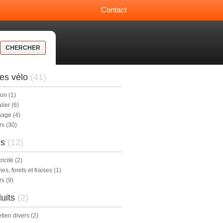
Contact
CHERCHER
es vélo
(41)
don
(1)
lier
(6)
nage
(4)
rs
(30)
ls
(12)
ricité
(2)
es, forets et fraises
(1)
rs
(9)
uits
(2)
etien divers
(2)