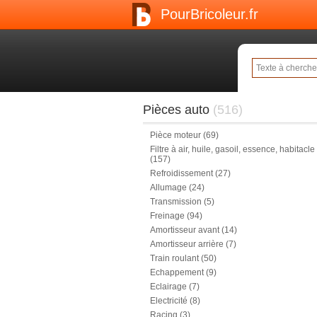
PourBricoleur.fr
Pièces auto
(516)
Pièce moteur
(69)
Filtre à air, huile, gasoil, essence, habitacle
(157)
Refroidissement
(27)
Allumage
(24)
Transmission
(5)
Freinage
(94)
Amortisseur avant
(14)
Amortisseur arrière
(7)
Train roulant
(50)
Echappement
(9)
Eclairage
(7)
Electricité
(8)
Racing
(3)