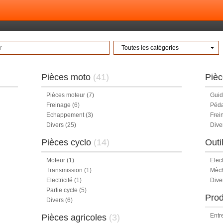
Toutes les catégories
Pièces moto
(41)
Pièc
Pièces moteur
(7)
Gui
Freinage
(6)
Péda
Echappement
(3)
Frei
Divers
(25)
Dive
Pièces cyclo
(14)
Outi
Moteur
(1)
Elect
Transmission
(1)
Mèch
Electricité
(1)
Dive
Partie cycle
(5)
Prod
Divers
(6)
Entr
Pièces agricoles
(3)