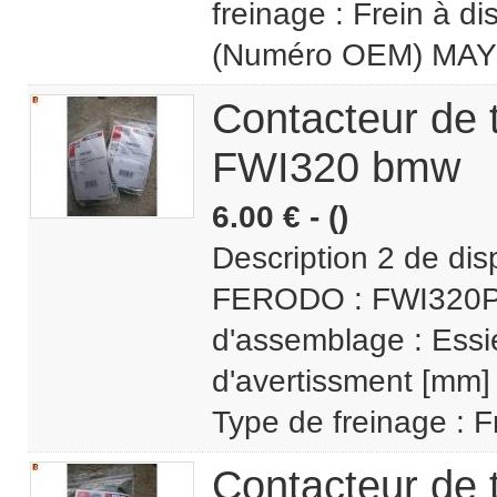
freinage : Frein à 
(Numéro OEM) MAYB
Contacteur de
FWI320 bmw
6.00 € - ()
Description 2 de di
FERODO : FWI320PR
d'assemblage : Essi
d'avertissment [mm] 
Type de freinage : 
Contacteur de 