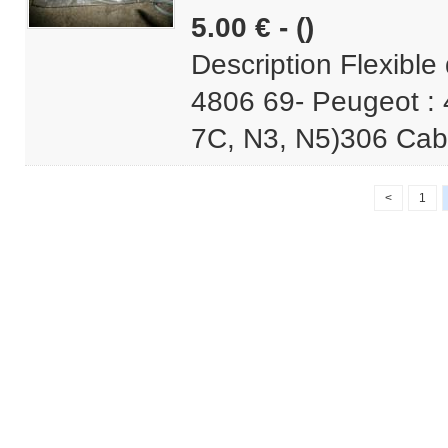
5.00 € - ()
Description Flexibl
4806 69- Peugeot :
7C, N3, N5)306 Cabr
<
1