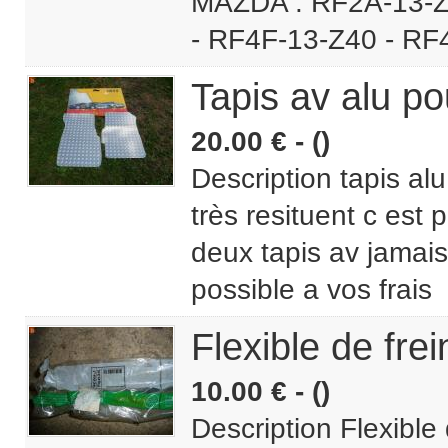
MAZDA : RF2A-13-Z
- RF4F-13-Z40 - RF
Tapis av alu po
20.00 € - ()
Description tapis al
très resituent c est 
deux tapis av jamai
possible a vos frais
Flexible de fr
10.00 € - ()
Description Flexibl