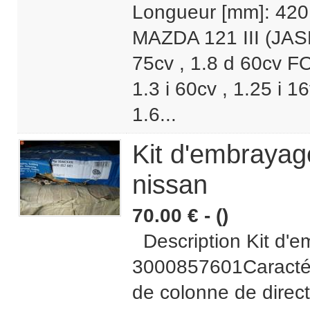
Longueur [mm]: 420 
MAZDA 121 III (JASM
75cv , 1.8 d 60cv F
1.3 i 60cv , 1.25 i 1
1.6...
Kit d'embrayag
nissan
70.00 € - ()
Description Kit d'
3000857601Caractéri
de colonne de direc