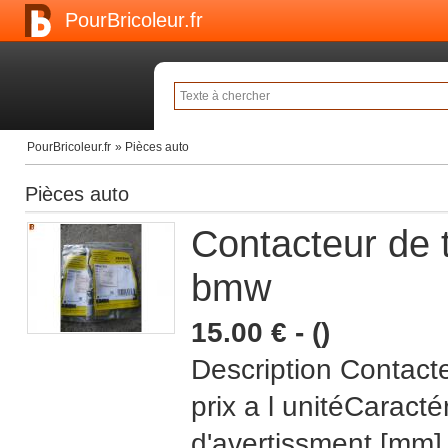
PourBricoleur.fr
PourBricoleur.fr
»
Pièces auto
Pièces auto
Contacteur de
bmw
15.00 € - ()
Description Contact
prix a l unitéCaract
d'avertissment [mm]