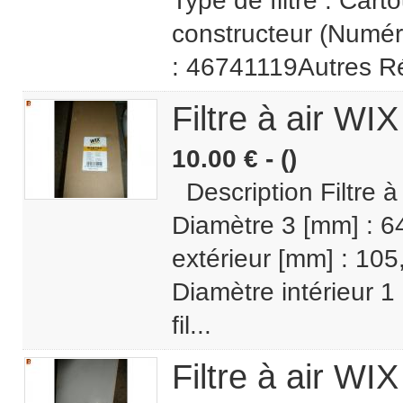
Type de filtre : Car
constructeur (Num
: 46741119Autres Ré
Filtre à air W
10.00 € - ()
Description Filtre 
Diamètre 3 [mm] : 6
extérieur [mm] : 105
Diamètre intérieur 1
fil...
Filtre à air W