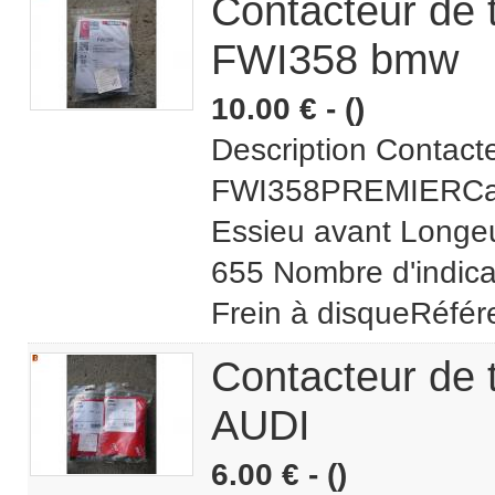
Contacteur de
FWI358 bmw
10.00 € - ()
Description Contac
FWI358PREMIERCarac
Essieu avant Longeu
655 Nombre d'indicat
Frein à disqueRéfér
Contacteur de
AUDI
6.00 € - ()