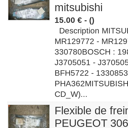
mitsubishi
15.00 € - ()
Description MITSU
MR129772 - MR1297
330780BOSCH : 19
J3705051 - J37050
BFH5722 - 1330853
PHA362MITSUBISHI
CD_W)...
Flexible de f
PEUGEOT 30