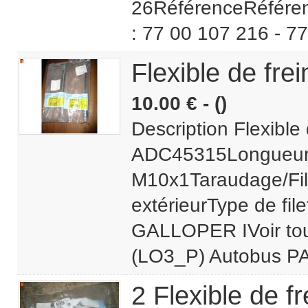
26RéférenceRéfére
: 77 00 107 216 - 77
Flexible de fre
10.00 € - ()
Description Flexible 
ADC45315Longueur 
M10x1Taraudage/File
extérieurType de fil
GALLOPER IVoir tou
(LO3_P) Autobus PA
2 Flexible de