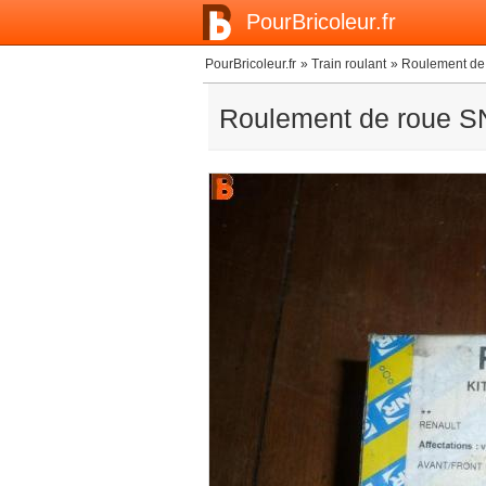
PourBricoleur.fr
PourBricoleur.fr
»
Train roulant
»
Roulement d
Roulement de roue 