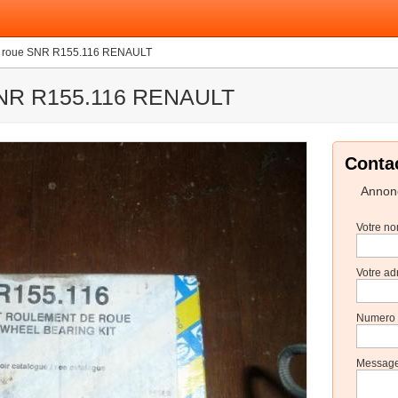
e roue SNR R155.116 RENAULT
SNR R155.116 RENAULT
Contac
Annon
Votre no
Votre ad
Numero d
Message