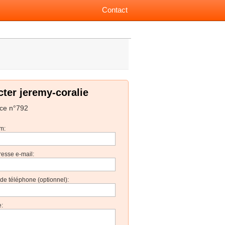
Contact
ter jeremy-coralie
ce n°792
m:
resse e-mail:
e téléphone (optionnel):
: