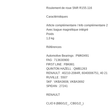
Roulement de roue SNR R155.116
Caractéristiques
Article complémentaire / Info complémentaire 2
Avec bague magnétique intégré
Poids
1,0 kg
Références
Automotive Bearings : PWK0491
FAG : 713630900
FIRST LINE : FBK881
QUINTON HAZELL : QWB1263
RENAULT : 40210-2084R, 6040006751, 40 21
RUVILLE : 5507
SKF : VKBA3608, VKBA3692
SPIDAN : 27241
RENAULT
CLIO II (BB0/1/2_, CB0/1/2_)